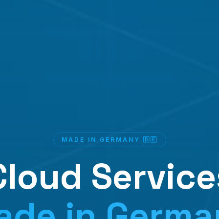
MADE IN GERMANY 🇩🇪
Cloud Service
ade in Germa