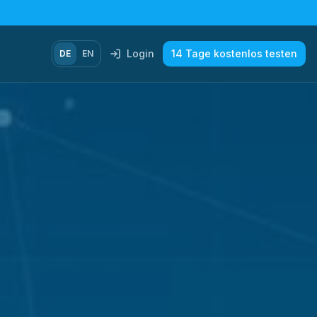
Login
14 Tage kostenlos testen
DE
EN