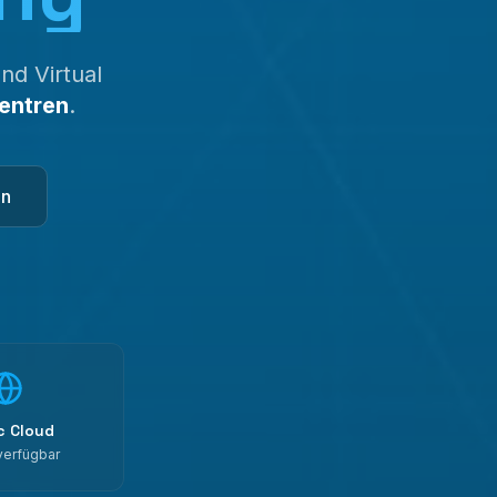
nd Virtual
entren
.
en
c Cloud
verfügbar