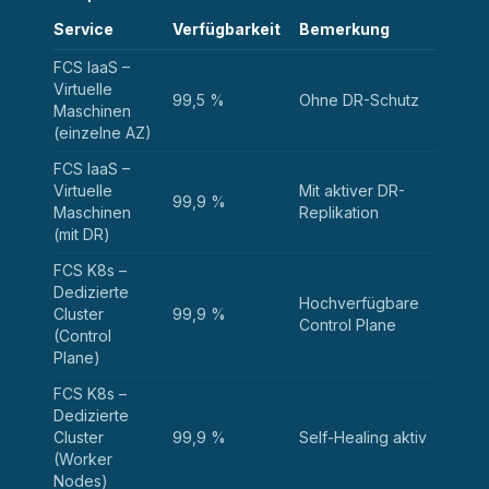
Service
Verfügbarkeit
Bemerkung
FCS IaaS –
Virtuelle
99,5 %
Ohne DR-Schutz
Maschinen
(einzelne AZ)
FCS IaaS –
Virtuelle
Mit aktiver DR-
99,9 %
Maschinen
Replikation
(mit DR)
FCS K8s –
Dedizierte
Hochverfügbare
Cluster
99,9 %
Control Plane
(Control
Plane)
FCS K8s –
Dedizierte
Cluster
99,9 %
Self-Healing aktiv
(Worker
Nodes)