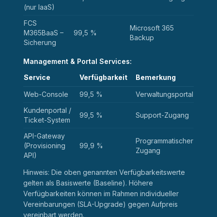
(nur IaaS)
FCS
Microsoft 365
M365BaaS –
99,5 %
Backup
Sicherung
Management & Portal Services:
Service
Verfügbarkeit
Bemerkung
Web-Console
99,5 %
Verwaltungsportal
Kundenportal /
99,5 %
Support-Zugang
Ticket-System
API-Gateway
Programmatischer
(Provisioning
99,9 %
Zugang
API)
Hinweis: Die oben genannten Verfügbarkeitswerte
gelten als Basiswerte (Baseline). Höhere
Verfügbarkeiten können im Rahmen individueller
Vereinbarungen (SLA-Upgrade) gegen Aufpreis
vereinbart werden.