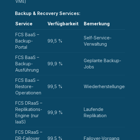
VMs)
Backup & Recovery Services:
Service
Verfügbarkeit
Bemerkung
FCS BaaS –
Self-Service-
Backup-
99,5 %
Verwaltung
Portal
FCS BaaS –
Geplante Backup-
Backup-
99,9 %
Jobs
Ausführung
FCS BaaS –
Restore-
99,5 %
Wiederherstellungen
Operationen
FCS DRaaS –
Replikations-
Laufende
99,9 %
Engine (nur
Replikation
IaaS)
FCS DRaaS –
DR-Failover
99,5 %
Failover-Vorgang