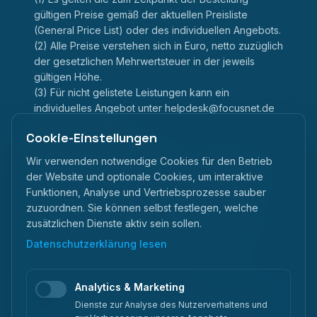
gültigen Preise gemäß der aktuellen Preisliste
(General Price List) oder des individuellen Angebots.
(2) Alle Preise verstehen sich in Euro, netto zuzüglich
der gesetzlichen Mehrwertsteuer in der jeweils
gültigen Höhe.
(3) Für nicht gelistete Leistungen kann ein
individuelles Angebot unter helpdesk@focusnet.de
angefragt werden.
Cookie-Einstellungen
6.2 Abrechnungsmodell
Wir verwenden notwendige Cookies für den Betrieb
(1) Pauschal abgerechnete Services: Monatliche
der Website und optionale Cookies, um interaktive
Abrechnung im Voraus auf Basis der gebuchten
Funktionen, Analyse und Vertriebsprozesse sauber
Ressourcen.
zuzuordnen. Sie können selbst festlegen, welche
(2) Verbrauchsabhängige Services: Monatliche
zusätzlichen Dienste aktiv sein sollen.
Abrechnung nachträglich basierend auf dem
Datenschutzerklärung lesen
tatsächlichen Verbrauch.
(3) Mischformen: Einzelne Services können
pauschale Grundgebühren mit
Analytics & Marketing
verbrauchsabhängigen Komponenten kombinieren.
Dienste zur Analyse des Nutzerverhaltens und
(4) Welches Abrechnungsmodell für den jeweiligen