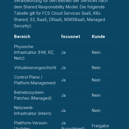
Verantwortung für den Betrieb der Services nach
dem Shared Responsibility Model. Die folgende
Tabelle gilt für FCS Cloud Services (IaaS, K8s
Shared, S3, BaaS, DRaaS, M365BaaS, Managed
Security):
Bereich
focusnet
Kunde
Physische
Infrastruktur (HW, RZ,
Ja
Nein
Netz)
Virtualisierungsschicht
Ja
Nein
Control Plane /
Ja
Nein
Platform Management
Betriebssystem-
Ja
Nein
Patches (Managed)
Netzwerk-
Ja
Nein
Infrastruktur (intern)
Plattform-Version-
Ja
Freigabe
Updates
(koordiniert)