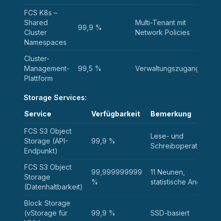
FCS K8s –
Shared
Multi-Tenant mit
99,9 %
Cluster
Network Policies
Namespaces
Cluster-
Management-
99,5 %
Verwaltungszugang
Plattform
Storage Services:
Service
Verfügbarkeit
Bemerkung
FCS S3 Object
Lese- und
Storage (API-
99,9 %
Schreiboperationen
Endpunkt)
FCS S3 Object
99,999999999
11 Neunen,
Storage
%
statistische Angabe
(Datenhaltbarkeit)
Block Storage
(vStorage für
99,9 %
SSD-basiert