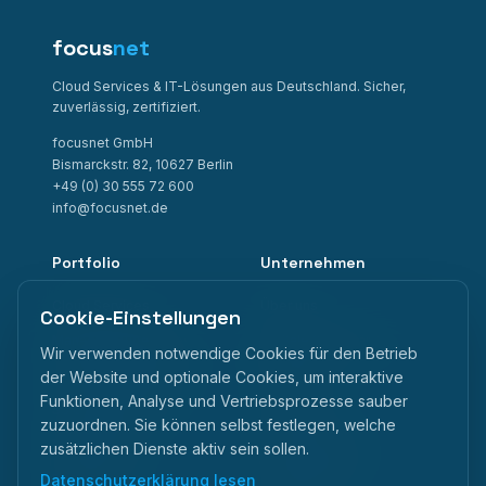
focus
net
Cloud Services & IT-Lösungen aus Deutschland. Sicher,
zuverlässig, zertifiziert.
focusnet GmbH
Bismarckstr. 82, 10627 Berlin
+49 (0) 30 555 72 600
info@focusnet.de
Portfolio
Unternehmen
Cloud Services
Über uns
Cookie-Einstellungen
Managed Kubernetes
Digitale Souveränität
Wir verwenden notwendige Cookies für den Betrieb
IaaS Virtual Datacenter
Referenzen
der Website und optionale Cookies, um interaktive
Funktionen, Analyse und Vertriebsprozesse sauber
S3 Object Storage
Hersteller
zuzuordnen. Sie können selbst festlegen, welche
M365 Backup
Partnerprogramm
zusätzlichen Dienste aktiv sein sollen.
Datenschutzerklärung lesen
Backup & DR
Nachhaltigkeit