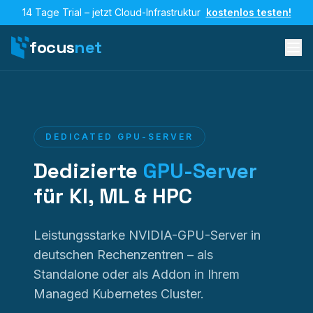
14 Tage Trial – jetzt Cloud-Infrastruktur
kostenlos testen!
focus
net
DEDICATED GPU-SERVER
Dedizierte
GPU-Server
für KI, ML & HPC
Leistungsstarke NVIDIA-GPU-Server in
deutschen Rechenzentren – als
Standalone oder als Addon in Ihrem
Managed Kubernetes Cluster.