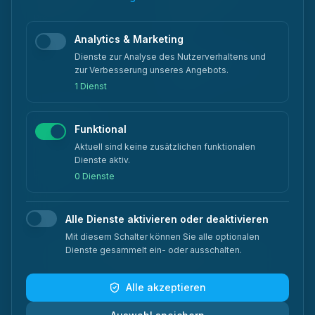
Preise
Karriere
Analytics & Marketing
FAQ
Dienste zur Analyse des Nutzerverhaltens und
Anbieter-Vergleiche
zur Verbesserung unseres Angebots.
Kontakt
1 Dienst
Rechtliches
Funktional
Aktuell sind keine zusätzlichen funktionalen
Impressum
Dienste aktiv.
Datenschutz
0 Dienste
AGB
Alle Dienste aktivieren oder deaktivieren
Mit diesem Schalter können Sie alle optionalen
Dienste gesammelt ein- oder ausschalten.
ISO 27001
•
PCI DSS
•
DSGVO-konform
•
Trusted Cloud
•
Zero Carbon
Alle akzeptieren