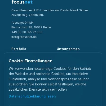
focus
net
Cloud Services & IT-Lösungen aus Deutschland. Sicher,
zuverlässig, zertifiziert.
focusnet GmbH
Bismarckstr. 82, 10627 Berlin
+49 (0) 30 555 72 600
info@focusnet.de
Portfolio
Unternehmen
Cloud Services
Über uns
Cookie-Einstellungen
Managed Kubernetes
Digitale Souveränität
Wir verwenden notwendige Cookies für den Betrieb
IaaS Virtual Datacenter
Referenzen
der Website und optionale Cookies, um interaktive
Funktionen, Analyse und Vertriebsprozesse sauber
S3 Object Storage
Hersteller
zuzuordnen. Sie können selbst festlegen, welche
M365 Backup
Partnerprogramm
zusätzlichen Dienste aktiv sein sollen.
Datenschutzerklärung lesen
Backup & DR
Nachhaltigkeit
Preise
Karriere