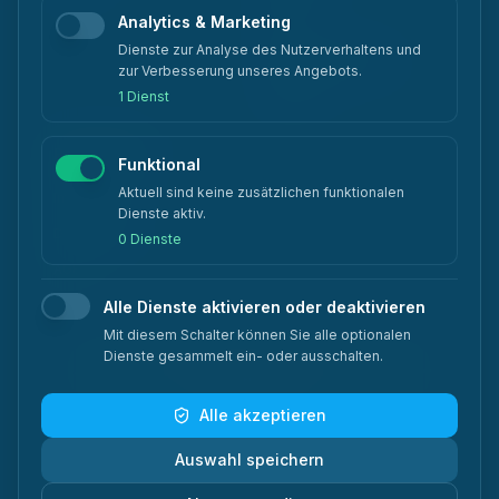
Analytics & Marketing
FAQ
Dienste zur Analyse des Nutzerverhaltens und
Anbieter-Vergleiche
zur Verbesserung unseres Angebots.
Kontakt
1 Dienst
Rechtliches
Funktional
Aktuell sind keine zusätzlichen funktionalen
Impressum
Dienste aktiv.
Datenschutz
0 Dienste
AGB
Alle Dienste aktivieren oder deaktivieren
Mit diesem Schalter können Sie alle optionalen
Dienste gesammelt ein- oder ausschalten.
ISO 27001
•
PCI DSS
•
DSGVO-konform
•
Trusted Cloud
•
Zero Carbon
Alle akzeptieren
Auswahl speichern
©
2026
focusnet GmbH.
Alle Rechte vorbehalten.
Made with 🇩🇪 in Berlin