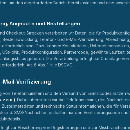
aten, um den angeforderten Bericht bereitzustellen und eine ansch
rung, Angebote und Bestellungen
und Checkout-Strecken verarbeiten wir Daten, die für Produktkonfig
, Bestellabwicklung, Telefon- und E-Mail-Verifizierung, Abrechnung,
erforderlich sind. Dazu können Kontaktdaten, Unternehmensdaten,
USt-IdNr., Produktkonfiguration, Partnercode, gewählte Laufzeit, t
ahlungsstatus gehören. Die Verarbeitung erfolgt auf Grundlage von Art
rforderlich, Art. 6 Abs. 1 lit. c DSGVO.
-Mail-Verifizierung
ung von Telefonnummern und den Versand von Einmalcodes nutzen w
 z o.o.)
. Dabei übermitteln wir die Telefonnummer, den Nachrichten
, Zustellmetadaten und technische Statusinformationen, die für Ver
ch sind. SMS-Nachrichten enthalten nur den Verifizierungscode und
uktdetails.
rfolgt zur Absicherung von Registrierungen und zur Missbrauchsprä