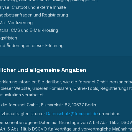
alyse, Chatbot und externe Inhalte
ngebotsanfragen und Registrierung
ail-Verifizierung
tcha, CMS und E-Mail-Hosting
sfristen
und Änderungen dieser Erklärung
tlicher und allgemeine Angaben
rklärung informiert Sie darüber, wie die focusnet GmbH personen
ieser Website, unseren Formularen, Online-Tools, Registrierungss
munikation verarbeitet.
t die focusnet GmbH, Bismarckstr. 82, 10627 Berlin.
zbeauftragter ist unter
Datenschutz@focusnet.de
erreichbar.
personenbezogene Daten auf Grundlage von Art. 6 Abs. 1 lit. a DSG
Art. 6 Abs. 1 lit. b DSGVO für Verträge und vorvertragliche Maßnahmen, 