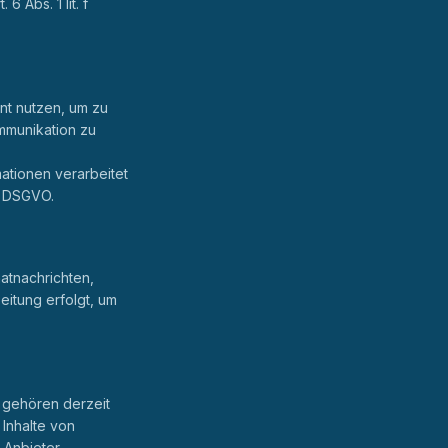
6 Abs. 1 lit. f
nt nutzen, um zu
mmunikation zu
tionen verarbeitet
 a DSGVO.
atnachrichten,
eitung erfolgt, um
 gehören derzeit
Inhalte von
 Anbieter