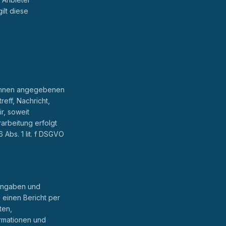
ilt diese
n Ihnen angegebenen
eff, Nachricht,
r, soweit
arbeitung erfolgt
 Abs. 1 lit. f DSGVO
ingaben und
 einen Bericht per
ten,
rmationen und