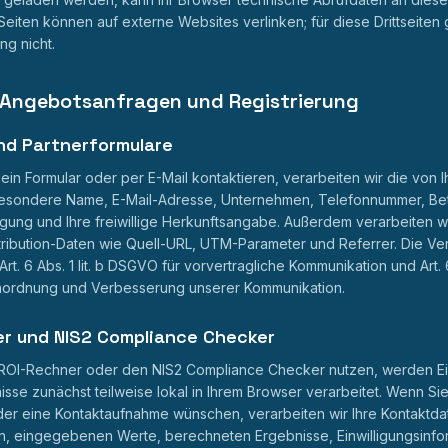
Seiten können auf externe Websites verlinken; für diese Drittseiten g
ng nicht.
, Angebotsanfragen und Registrierung
nd Partnerformulare
ein Formular oder per E-Mail kontaktieren, verarbeiten wir die vo
besondere Name, E-Mail-Adresse, Unternehmen, Telefonnummer, Betr
igung und Ihre freiwillige Herkunftsangabe. Außerdem verarbeiten wi
tribution-Daten wie Quell-URL, UTM-Parameter und Referrer. Die Ver
rt. 6 Abs. 1 lit. b DSGVO für vorvertragliche Kommunikation und Art. 6
inordnung und Verbesserung unserer Kommunikation.
er und NIS2 Compliance Checker
ROI-Rechner oder den NIS2 Compliance Checker nutzen, werden E
sse zunächst teilweise lokal in Ihrem Browser verarbeitet. Wenn Sie
der eine Kontaktaufnahme wünschen, verarbeiten wir Ihre Kontaktda
, eingegebenen Werte, berechneten Ergebnisse, Einwilligungsinfo