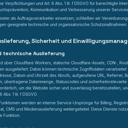
e Verpflichtungen und Art. 6 Abs. 1 lit. f DSGVO für berechtigte Inte
auchsprävention, Kommunikation und Verbesserung unserer Services
eister als Auftragsverarbeiter einsetzen, schließen wir Vereinbarung
en geeignete technische und organisatorische Schutzmaßnahmen.
uslieferung, Sicherheit und Einwilligungsmana
d technische Auslieferung
d über Cloudflare Workers, statische Cloudflare-Assets, CDN-, Rou
nen ausgeliefert. Dabei können technische Zugriffsdaten verarbeitet
resse, Datum und Uhrzeit des Abrufs, aufgerufene URL, Referrer, 
n, übertragene Datenmenge, Statuscodes und sicherheitsrelevante E
forderlich, um die Website sicher und zuverlässig bereitzustellen, un
 Abs. 1 lit. f DSGVO.
unktionen werden an interne Service-Ursprünge für Billing, Registr
at, CMS und Medienauslieferung weitergeleitet. Diese Dienste nutze
e Funktion.