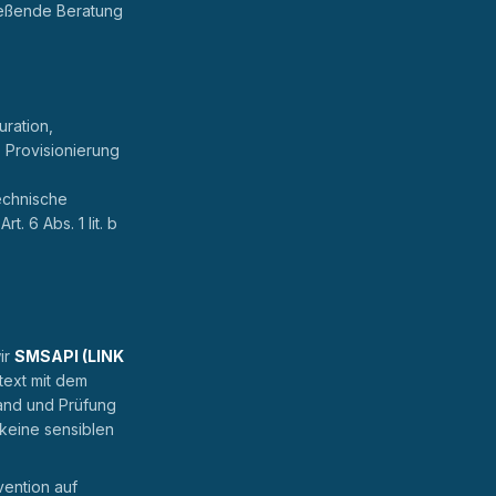
ließende Beratung
uration,
 Provisionierung
echnische
. 6 Abs. 1 lit. b
ir
SMSAPI (LINK
text mit dem
sand und Prüfung
 keine sensiblen
vention auf