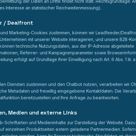
rmittlung der Daten an Dritte findet nicht statt. Rechtsgrundlage: Art. 
s Interesse an statistischer Reichweitenmessung).
 / Dealfront
 und Marketing-Cookies zustimmen, können wir Leadfeeder/Dealfro
Unternehmen mit unserer Website interagieren, und unsere B2B-Ko
können technische Nutzungsdaten, aus der IP-Adresse abgeleitete
mationen, Referrer- und Kampagnenparameter sowie Browserinforma
itung erfolgt auf Grundlage Ihrer Einwilligung nach Art. 6 Abs. 1 lit.
len Diensten zustimmen und den Chatbot nutzen, verarbeiten wir Ch
sche Metadaten und freiwillig eingegebene Kontaktdaten. Die Verarb
tfunktion bereitzustellen und Ihre Anfrage zu beantworten.
en, Medien und externe Links
Schriftarten und Medieninhalte zur Darstellung der Website. Dazu
uf einzelnen Produktseiten extern geladene Partnermedien. Sofern 
 geladen werden, kann Ihr Browser technische Abrufdaten an diese