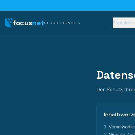
focus
net
Produkte
CLOUD SERVICES
Datens
Der Schutz Ihre
Inhaltsverz
Verantwortli
Website-Ausl