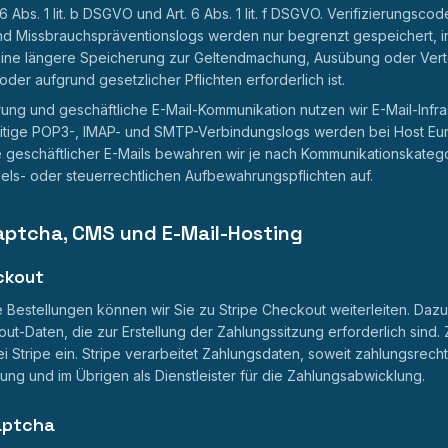
 Abs. 1 lit. b DSGVO und Art. 6 Abs. 1 lit. f DSGVO. Verifizierungscod
nd Missbrauchspräventionslogs werden nur begrenzt gespeichert, i
eine längere Speicherung zur Geltendmachung, Ausübung oder Vert
er aufgrund gesetzlicher Pflichten erforderlich ist.
erung und geschäftliche E-Mail-Kommunikation nutzen wir E-Mail-Infra
eitige POP3-, IMAP- und SMTP-Verbindungslogs werden bei Host Eu
te geschäftlicher E-Mails bewahren wir je nach Kommunikationskateg
s- oder steuerrechtlichen Aufbewahrungspflichten auf.
Captcha, CMS und E-Mail-Hosting
ckout
e Bestellungen können wir Sie zu Stripe Checkout weiterleiten. Dazu
ut-Daten, die zur Erstellung der Zahlungssitzung erforderlich sind
i Stripe ein. Stripe verarbeitet Zahlungsdaten, soweit zahlungsrechtl
ung und im Übrigen als Dienstleister für die Zahlungsabwicklung.
Captcha