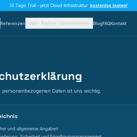
14 Tage Trial – jetzt Cloud-Infrastruktur
kostenlos testen!
Tools
Partner
Unternehmen
Referenzen
Blog
FAQ
Kontakt
chutzerklärung
r personenbezogenen Daten ist uns wichtig.
eichnis
cher und allgemeine Angaben
ieferung, Sicherheit und Einwilligungsmanagement