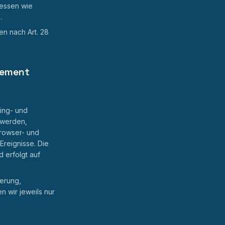
ressen wie
.
en nach Art. 28
gement
ting- und
 werden,
Browser- und
reignisse. Die
d erfolgt auf
ierung,
n wir jeweils nur