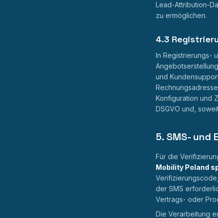
Lead-Attribution-D
zu ermöglichen.
4.3 Registrie
In Registrierungs- 
Angebotserstellung
und Kundensupport 
Rechnungsadresse, 
Konfiguration und Z
DSGVO und, soweit e
5. SMS- und E
Für die Verifizier
Mobility Poland sp.
Verifizierungscode
der SMS erforderli
Vertrags- oder Prod
Die Verarbeitung e